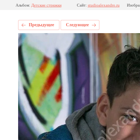
Альбом:
Детские стрижки
Сайт:
studioalexandro.ru
Изобра
Предыдущее
Следующее